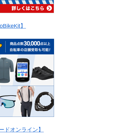
oBikeKit】
ードオンライン】