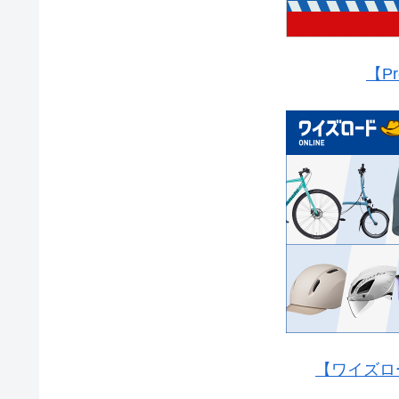
【Pr
【ワイズロ