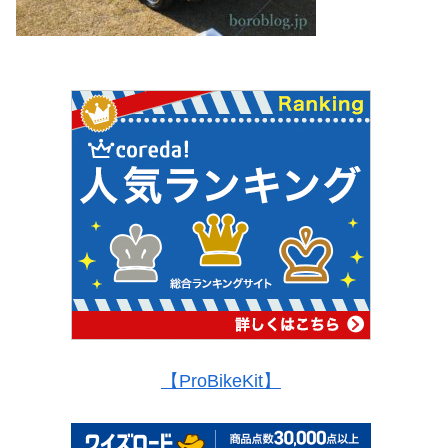
【ProBikeKit】