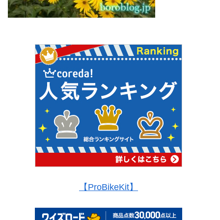
【ProBikeKit】