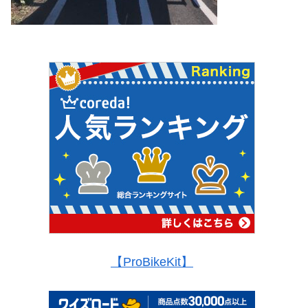
【ProBikeKit】