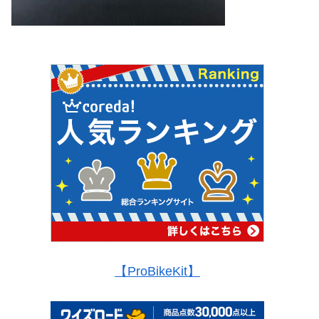
【ProBikeKit】