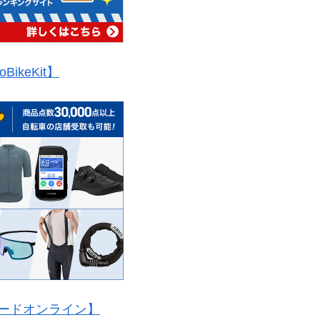
oBikeKit】
ードオンライン】