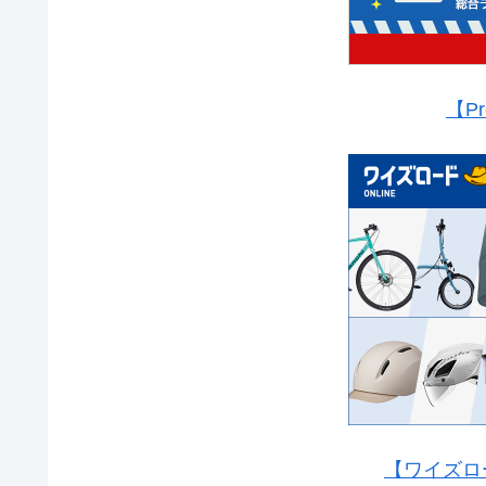
【Pr
【ワイズロ