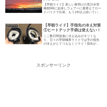
【早朝ライド】美しい夜明けの荒川水管
橋朝5時に起床しウェアーに着替えてロー
ドバイクで出発。もう1年以上続いている
毎朝のルーティーンである。今の時期辺
りはまだ日の出前で真っ暗だ。前照灯2つ
と派手めのリアライトを点灯させて走
【早朝ライド】手指先の冷え対策
ダイアリー
る。荒川の土手の上を...
①ヒートテック手袋は使えない！
ここ数日間急激に冷え込みがキツくな
り、日々の早朝極寒ライドでは手の指先
の冷えがとてつもなくツライ！指先が冷
え過ぎて痛くて走りに集中できない。こ
の件については前回の記事で記していま
す。早急になんらかの対策を講じたい。
というわけで用意したのがこ...
スポンサーリンク