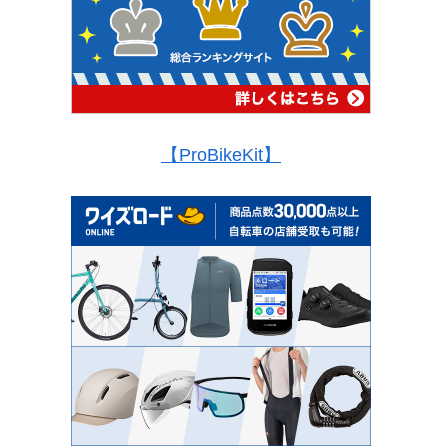
【ProBikeKit】