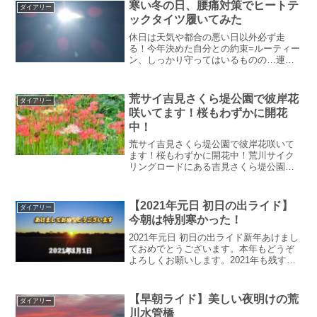
界のレジェンド、忌野清志郎さんの言葉
寒い冬の日、腰痛対策でヒートテ
ダイアリー
です。月間1,00...
ックタイツ履いてみた
休日は天気や都合の悪い日以外必ず走
る！今年決めた自分との約束=ルーティー
ン、しっかり守ってはいるものの…運動
不足とおそらく年齢からくる衰え(？)が想
像以上に酷く(？)、走行中に腰痛が出たり
してこれはまずいと思ったのがこれまで
荒サイ吉見さくら堤公園で彼岸花
ダイアリー
の流れ。前回は寒...
咲いてます！桜もわずかに開花
中！
荒サイ吉見さくら堤公園で彼岸花咲いて
ます！桜もわずかに開花中！荒川サイク
リングロードにある吉見さくら堤公園で
彼岸花（曼珠沙華）が咲き始めました。
また、ほんのわずかですが桜も咲いてい
ます。ロードバイク乗りのみなさん、と
【2021年元日 初日の出ライド】
ダイアリー
ても綺麗ですのでぜひ一度...
今朝は特別寒かった！
2021年元日 初日の出ライド新年あけまし
ておめでとうございます。本年もどうぞ
よろしくお願いします。2021年も残すと
ころわずか365日！いやぁ冗談抜きでそん
な感じ。最近は1日1日が本当に凄まじい
スピードで過ぎ去っていきます。歳をと
【早朝ライド】美しい夜明けの荒
ダイアリー
ったせい...
川水管橋