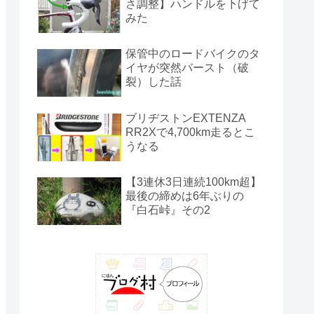
さ調整】ハンドルを下げて
みた
保管中のロードバイクのタ
イヤが突然バースト（破
裂）した話
ブリヂストンEXTENZA
RR2Xで4,700km走るとこ
うなる
【3連休3日連続100km超】
最後の締めは6年ぶりの
『白石峠』その2