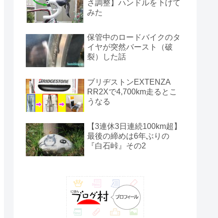
さ調整】ハンドルを下げて
みた
保管中のロードバイクのタ
イヤが突然バースト（破
裂）した話
ブリヂストンEXTENZA
RR2Xで4,700km走るとこ
うなる
【3連休3日連続100km超】
最後の締めは6年ぶりの
『白石峠』その2