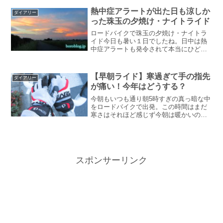
たりもします。確実に歳は重ねてます
熱中症アラートが出た日も涼しか
ダイアリー
が、まだボケるにはちょ...
った珠玉の夕焼け・ナイトライド
ロードバイクで珠玉の夕焼け・ナイトラ
イド今日も暑い１日でしたね。日中は熱
中症アラートも発令されて本当にひどい
暑さでした。こんなに暑い日でも、夕方
は涼しくて空には美しい夕焼けが広がっ
ていました。久々の夕焼けライド今日は
【早朝ライド】寒過ぎて手の指先
ダイアリー
午前中走れなかったので、...
が痛い！今年はどうする？
今朝もいつも通り朝5時すぎの真っ暗な中
をロードバイクで出発。この時間はまだ
寒さはそれほど感じず今朝は暖かいのか⁉︎
と感じながらの出発だった。朝の張り詰
めた空気を引き裂いて進んでいく。最高
に気持ちが良い。少しずつ空が明るくな
ってくる。それと共...
スポンサーリンク