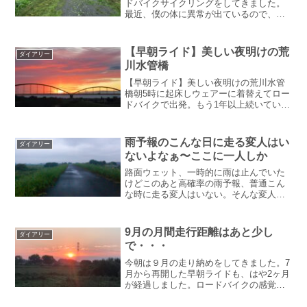
ドバイクサイクリングをしてきました。
最近、僕の体に異常が出ているので、健
康診断ついでに検査してもらうことにし
ました。１週間前から息を吐くと左胸に
チクン！とした痛みが１週間前から大き
【早朝ライド】美しい夜明けの荒
ダイアリー
く息を吐くとチクン！と左...
川水管橋
【早朝ライド】美しい夜明けの荒川水管
橋朝5時に起床しウェアーに着替えてロー
ドバイクで出発。もう1年以上続いている
毎朝のルーティーンである。今の時期辺
りはまだ日の出前で真っ暗だ。前照灯2つ
と派手めのリアライトを点灯させて走
雨予報のこんな日に走る変人はい
ダイアリー
る。荒川の土手の上を...
ないよなぁ〜ここに一人しか
路面ウェット、一時的に雨は止んでいた
けどこのあと高確率の雨予報、普通こん
な時に走る変人はいない。そんな変人が
たった一人ここにいる。日の出前の真っ
暗な中、雨が止んでいるのを確認してか
ら出発します。家の前の路面は、濡れて
9月の月間走行距離はあと少し
ダイアリー
るところと濡れてないとこ...
で・・・
今朝は９月の走り納めをしてきました。7
月から再開した早朝ライドも、はや2ヶ月
が経過しました。ロードバイクの感覚は
完全に以前の状態に戻り、もしかしたら
以前を超えてるのでは？なんて感じてい